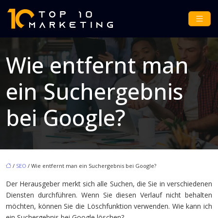
Wie entfernt man
ein Suchergebnis
bei Google?
/
SEO
/ Wie entfernt man ein Suchergebnis bei Google?
Der Herausgeber merkt sich alle Suchen, die Sie in verschiedenen
Diensten durchführen. Wenn Sie diesen Verlauf nicht behalten
möchten, können Sie die Löschfunktion verwenden. Wie kann ich
ein Suchergebnis bei Google löschen?